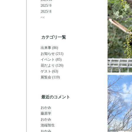
2025/ 9
2025/ 8
<<
カテゴリ一覧
出来事 (86)
お知らせ (211)
イベント (85)
花だより (126)
ゲスト (63)
展覧会 (119)
最近のコメント
おかみ
藤原学
おかみ
池端智生
おかみ