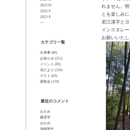
2025/10
れません。明
2025/ 9
とを楽しみに
2025/ 8
若江漢字とヨ
<<
インスタレー
お願いいたし
カテゴリ一覧
出来事 (86)
お知らせ (211)
イベント (85)
花だより (126)
ゲスト (63)
展覧会 (119)
最近のコメント
おかみ
藤原学
おかみ
池端智生