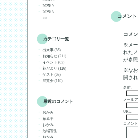
2025/ 9
2025/ 8
コメント
<<
コメン
カテゴリ一覧
※メー
出来事 (86)
れたメ
お知らせ (211)
が参照
イベント (85)
花だより (126)
※なお
ゲスト (63)
開され
展覧会 (119)
名前:
メールア
最近のコメント
URL:
おかみ
藤原学
コメント
おかみ
池端智生
おかみ